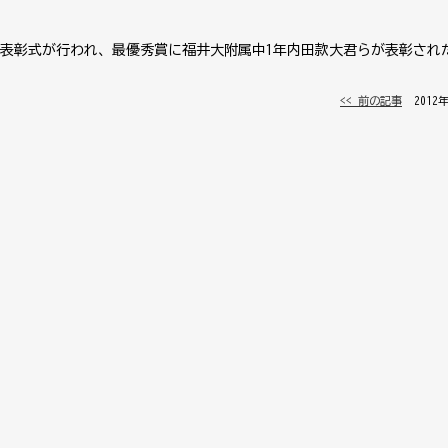
表彰式が行われ、最優秀賞に福井大附属中1年内田款大君らが表彰され
<< 前の記事
│ 2012