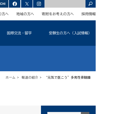
の方へ
地域の方へ
寄附をお考えの方へ
採用情報
国際交流・留学
受験生の方へ（入試情報）
ホーム
>
報道の紹介
> “元気で医こう”多発性骨髄腫