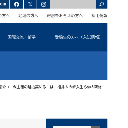
の方へ
地域の方へ
寄附をお考えの方へ
採用情報
国際交流・留学
受験生の方へ（入試情報）
紹介
> 今庄宿の魅力高めるには 福井大の新入生ら90人研修