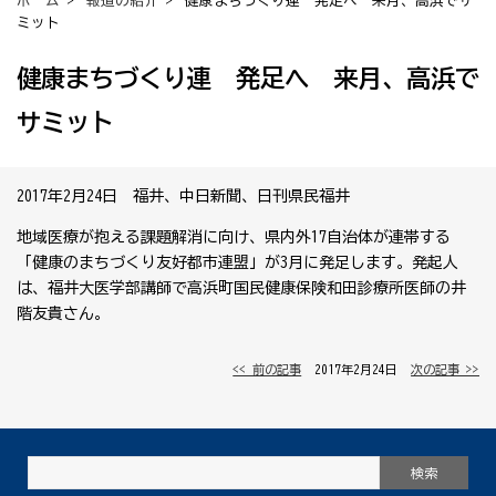
ホーム
>
報道の紹介
> 健康まちづくり連 発足へ 来月、高浜でサ
ミット
健康まちづくり連 発足へ 来月、高浜で
サミット
2017年2月24日 福井、中日新聞、日刊県民福井
地域医療が抱える課題解消に向け、県内外17自治体が連帯する
「健康のまちづくり友好都市連盟」が3月に発足します。発起人
は、福井大医学部講師で高浜町国民健康保険和田診療所医師の井
階友貴さん。
<< 前の記事
│ 2017年2月24日 │
次の記事 >>