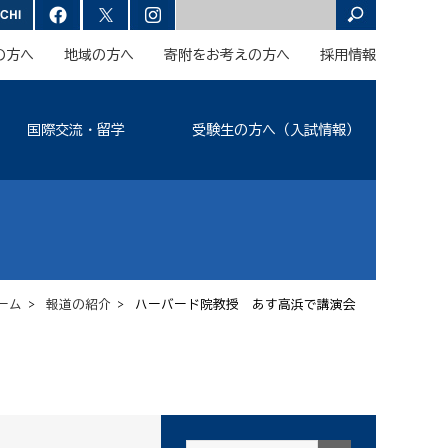
の方へ
地域の方へ
寄附をお考えの方へ
採用情報
国際交流・留学
受験生の方へ（入試情報）
ーム
>
報道の紹介
> ハーバード院教授 あす高浜で講演会