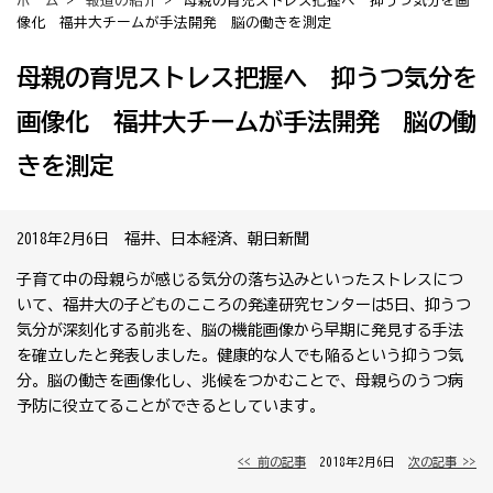
ホーム
>
報道の紹介
> 母親の育児ストレス把握へ 抑うつ気分を画
像化 福井大チームが手法開発 脳の働きを測定
母親の育児ストレス把握へ 抑うつ気分を
画像化 福井大チームが手法開発 脳の働
きを測定
2018年2月6日 福井、日本経済、朝日新聞
子育て中の母親らが感じる気分の落ち込みといったストレスにつ
いて、福井大の子どものこころの発達研究センターは5日、抑うつ
気分が深刻化する前兆を、脳の機能画像から早期に発見する手法
を確立したと発表しました。健康的な人でも陥るという抑うつ気
分。脳の働きを画像化し、兆候をつかむことで、母親らのうつ病
予防に役立てることができるとしています。
<< 前の記事
│ 2018年2月6日 │
次の記事 >>