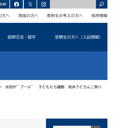
の方へ
地域の方へ
寄附をお考えの方へ
採用情報
国際交流・留学
受験生の方へ（入試情報）
> 水田が”プール” 子どもたち躍動 坂井でどろんこ祭り