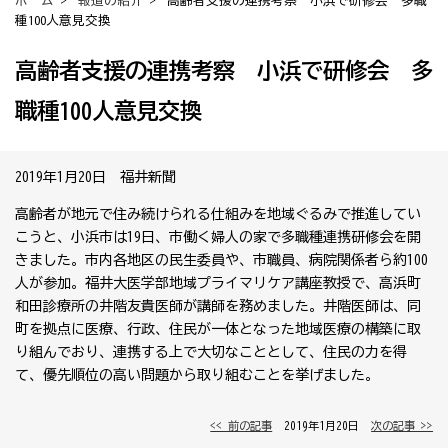
ホーム
>
報道の紹介
> 高齢者支援の連携考察 小浜で研修会 多職
種100人意見交換
高齢者支援の連携考察 小浜で研修会 多
職種100人意見交換
2019年1月20日 福井新聞
高齢者が地元で住み続けられる仕組みを地域ぐるみで推進してい
こうと、小浜市は19日、市働く婦人の家で多職種連携研修会を開
きました。市内各地区の民生委員や、市職員、病院関係者ら約100
人が参加。福井大医学部地域プライマリケア講座教授で、高浜町
和田診療所の井階友貴医師が講師を務めました。井階医師は、同
町を拠点に医療、行政、住民が一体となった地域医療の構築に取
り組んでおり、連携する上で大切なこととして、住民の力を得
て、優先順位の高い問題から取り組むことを挙げました。
<< 前の記事
│ 2019年1月20日 │
次の記事 >>