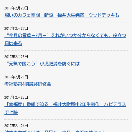
2017年2月28日
憩いのカフェ空間 新設 福井大生発案 ウッドデッキも
2017年2月27日
“今月の言葉－2月－”それがいつか分からなくても、役立つ
日は来る
2017年2月25日
“元気で医こう”小児肥満を防ぐには
2017年2月25日
考福塾第4期最終研修会
2017年2月25日
「幸福度」番組で迫る 福井大附属中2年生制作 ハピテラス
で上映
2017年2月24日