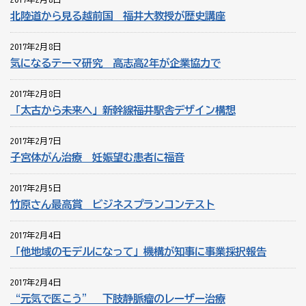
北陸道から見る越前国 福井大教授が歴史講座
2017年2月8日
気になるテーマ研究 高志高2年が企業協力で
2017年2月8日
「太古から未来へ」新幹線福井駅舎デザイン構想
2017年2月7日
子宮体がん治療 妊娠望む患者に福音
2017年2月5日
竹原さん最高賞 ビジネスプランコンテスト
2017年2月4日
「他地域のモデルになって」機構が知事に事業採択報告
2017年2月4日
“元気で医こう” 下肢静脈瘤のレーザー治療