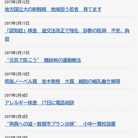
2017年2月12日
地方国立大の新戦略 地域担う若者 育てます
2017年2月11日
「認知症」検査 道交法改正で強化 診断の医師 不安、負
担
2017年2月11日
“元気で医こう” 糖尿病の運動療法
2017年2月10日
県版ノーベル賞 老木教授 大賞 細胞の細孔働き解明
2017年2月9日
アレルギー疾患 17日に電話相談
2017年2月9日
“再興への道～敦賀市プラン点検” 小中一貫校設置
2017年2月8日