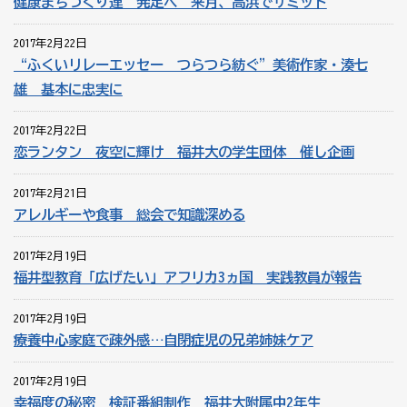
健康まちづくり連 発足へ 来月、高浜でサミット
2017年2月22日
“ふくいリレーエッセー つらつら紡ぐ”美術作家・湊七
雄 基本に忠実に
2017年2月22日
恋ランタン 夜空に輝け 福井大の学生団体 催し企画
2017年2月21日
アレルギーや食事 総会で知識深める
2017年2月19日
福井型教育「広げたい」アフリカ3ヵ国 実践教員が報告
2017年2月19日
療養中心家庭で疎外感…自閉症児の兄弟姉妹ケア
2017年2月19日
幸福度の秘密 検証番組制作 福井大附属中2年生