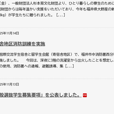
日（金）、一般財団法人杉本育文化財団より、ひとり暮らしの寮生のため
同財団からは毎年温かい支援をいただいており、今年も福井県大野産の
人3kg）が学生たちに贈られました。［...］
025年11月14日
舎地区消防訓練を実施
、国際交流学生宿舎と留学生会館（寄宿舎地区）で、福井市中消防署西分
施しました。 今回は、深夜に3階の洗濯室から出火したことを想定し
の使用、消防署への通報、避難誘導、集［...］
025年11月13日
般選抜学生募集要項」を公表しました。