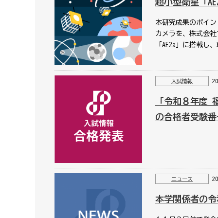
超小型衛星「A
本研究成果のポイン
カメラを、株式会社
「AE2a」に搭載し
2
入試情報
「令和８年度 
の合格者受験番
2
ニュース
本学関係者の令