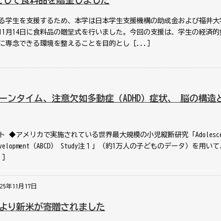
として食料品を贈呈しました
学生を支援するため、本学は日本学生支援機構の助成金および福井大
11月14日に食料品の贈呈式を行いました。今回の支援は、学生の経済的
に専念できる環境を整えることを目的とし［...］
ーンタイム、注意欠如多動症（ADHD）症状、 脳の構造
 ◆アメリカで実施されている世界最大規模の小児縦断研究「Adolesce
ve Development（ABCD） Study注１」（約1万人の子どものデータ）を用
.］
025年11月17日
より新米が寄贈されました