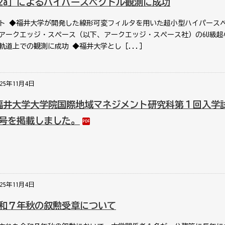
E2a」によるハイパースペクトル観測に成功
ト ◆福井大学が開発した線形可変フィルタを用いた超小型ハイパース
アークエッジ・スペース（以下、アークエッジ・スペース社）の6U級超
、軌道上での観測に成功 ◆福井大学とし［...］
025年11月4日
福井大学大学院国際地域マネジメント研究科第１回入学
号を掲載しました。
025年11月4日
和７年秋の叙勲受章について