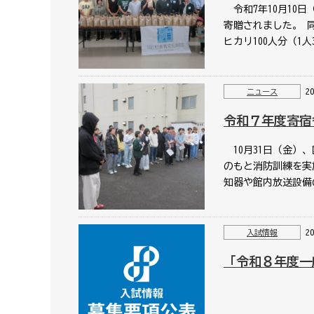
令和7年10月10
寄贈されました。 
ヒカリ100人分（1
2
ニュース
令和７年度寄宿
10月31日（金）
のもと消防訓練を実
知器や館内放送設備
2
入試情報
「令和８年度一