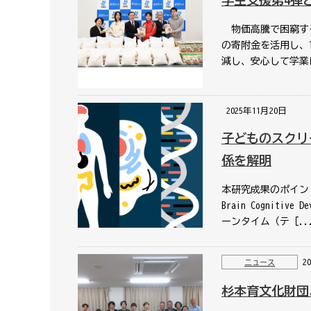
学生支援第4弾
物価高騰で困窮する
の寄附金を活用し、
減し、安心して学業
2025年11月20日
子どものスクリ
係を解明
本研究成果のポイント
Brain Cogniti
ーンタイム（テ［..
2
ニュース
杉本育文化財団