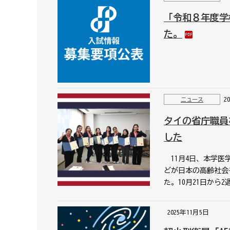
「令和８年度学
た。
2
ニュース
タイの省庁職員
した
11月4日、本学医
どが日本の高齢社会
た。10月21日から
2025年11月5日