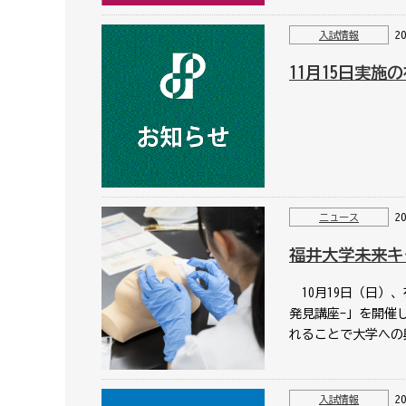
2
入試情報
11月15日実
2
ニュース
福井大学未来キ
10月19日（日）
発見講座-」を開催
れることで大学への
2
入試情報