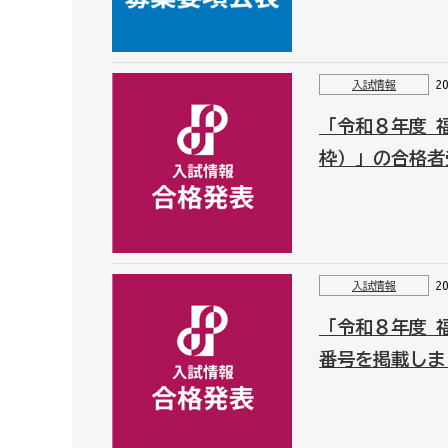
2
入試情報
「令和８年度 
枠）」の合格者
2
入試情報
「令和８年度 
番号を掲載しま