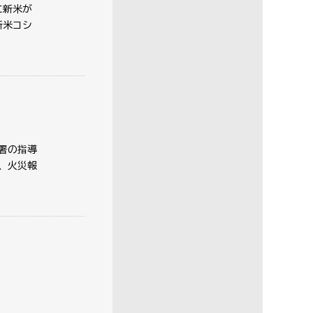
に新米が
新米コシ
署の指導
、火災報