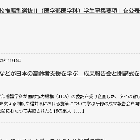
校推薦型選抜Ⅱ（医学部医学科）学生募集要項」を公表
025年11月6日
などが日本の高齢者支援を学ぶ 成果報告会と閉講式を
学部看護学科が国際協力機構（JICA）の委託を受け企画した、タイの省
を支える制度や福井県における施策について学ぶ研修の成果報告会を開
2週間にわたって実施された研修の集大［...］