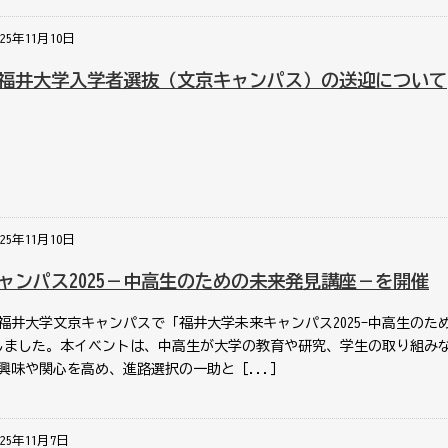
025年11月10日
施の福井大学入学者選抜（文京キャンパス）の送迎について
025年11月10日
ャンパス2025－中高生のための未来発見講座－を開催
、福井大学文京キャンパスで「福井大学未来キャンパス2025-中高生のた
しました。本イベントは、中高生が大学の教育や研究、学生の取り組み
興味や関心を高め、進路選択の一助と［...］
025年11月7日