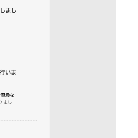
しまし
行いま
庁職員な
きまし