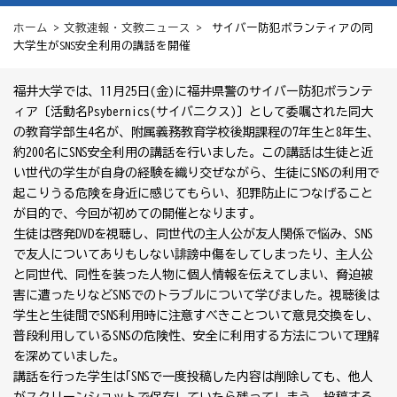
ホーム
>
文教速報・文教ニュース
> サイバー防犯ボランティアの同
大学生がSNS安全利用の講話を開催
福井大学では、11月25日(金)に福井県警のサイバー防犯ボランテ
ィア〔活動名Psybernics(サイバニクス)〕として委嘱された同大
の教育学部生4名が、附属義務教育学校後期課程の7年生と8年生、
約200名にSNS安全利用の講話を行いました。この講話は生徒と近
い世代の学生が自身の経験を織り交ぜながら、生徒にSNSの利用で
起こりうる危険を身近に感じてもらい、犯罪防止につなげること
が目的で、今回が初めての開催となります。
生徒は啓発DVDを視聴し、同世代の主人公が友人関係で悩み、SNS
で友人についてありもしない誹謗中傷をしてしまったり、主人公
と同世代、同性を装った人物に個人情報を伝えてしまい、脅迫被
害に遭ったりなどSNSでのトラブルについて学びました。視聴後は
学生と生徒間でSNS利用時に注意すべきことついて意見交換をし、
普段利用しているSNSの危険性、安全に利用する方法について理解
を深めていました。
講話を行った学生は｢SNSで一度投稿した内容は削除しても、他人