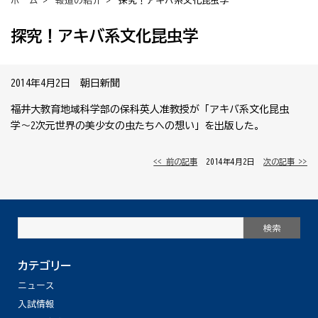
ホーム
>
報道の紹介
> 探究！アキバ系文化昆虫学
探究！アキバ系文化昆虫学
2014年4月2日 朝日新聞
福井大教育地域科学部の保科英人准教授が「アキバ系文化昆虫
学〜2次元世界の美少女の虫たちへの想い」を出版した。
<< 前の記事
│ 2014年4月2日 │
次の記事 >>
カテゴリー
ニュース
入試情報