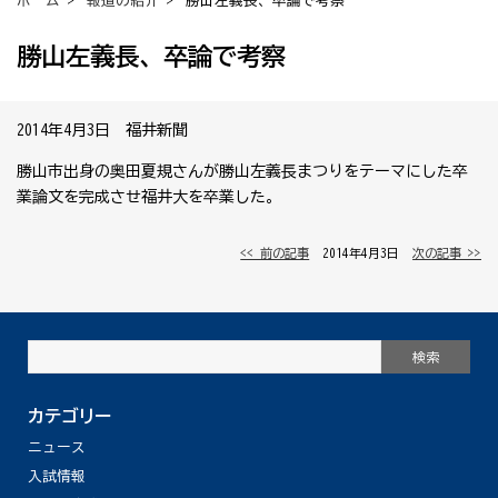
ホーム
>
報道の紹介
> 勝山左義長、卒論で考察
勝山左義長、卒論で考察
2014年4月3日 福井新聞
勝山市出身の奥田夏規さんが勝山左義長まつりをテーマにした卒
業論文を完成させ福井大を卒業した。
<< 前の記事
│ 2014年4月3日 │
次の記事 >>
カテゴリー
ニュース
入試情報