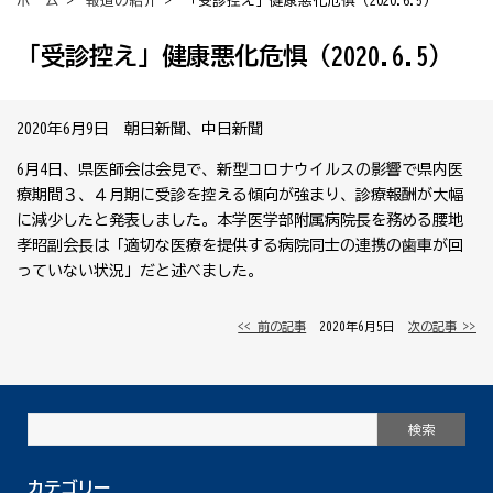
ホーム
>
報道の紹介
> 「受診控え」健康悪化危惧（2020.6.5）
「受診控え」健康悪化危惧（2020.6.5）
2020年6月9日 朝日新聞、中日新聞
6月4日、県医師会は会見で、新型コロナウイルスの影響で県内医
療期間３、４月期に受診を控える傾向が強まり、診療報酬が大幅
に減少したと発表しました。本学医学部附属病院長を務める腰地
孝昭副会長は「適切な医療を提供する病院同士の連携の歯車が回
っていない状況」だと述べました。
<< 前の記事
│ 2020年6月5日 │
次の記事 >>
カテゴリー