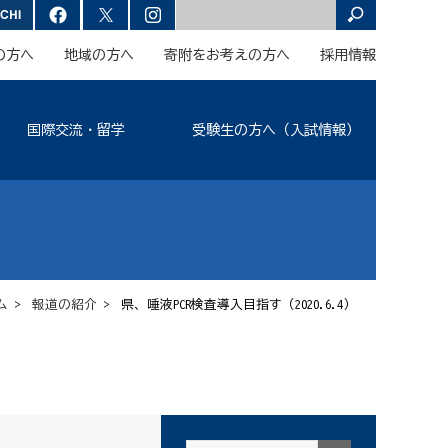
の方へ
地域の方へ
寄附をお考えの方へ
採用情報
国際交流・留学
受験生の方へ（入試情報）
ム
>
報道の紹介
> 県、唾液PCR検査導入目指す（2020.6.4）