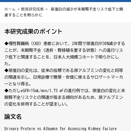
ホーム
>
教育研究成果
> 尿蛋白の減少が末期腎不全リスク低下と関
連することを明らかに
本研究成果のポイント
◆慢性腎臓病（CKD）患者において、2年間で尿蛋白が30%減少する
ことが、末期腎不全（透析・腎移植を要する状態）への進行リス
ク低下と関連することを、日本人大規模コホートで明らかにし
た。
◆尿蛋白の変化は、従来の指標である尿アルブミンの変化と同等
の関連を示し、日常診療で簡便・安価に使えるサロゲートマーカ
ーとなり得る。
◆ただしeGFR<15mL/min/1.73 m²の進行例では、尿蛋白の変化と末
期腎不全リスクとの関連が弱まる傾向があるため、尿アルブミン
の変化を併用することが望ましい。
論文名
Urinary Protein vs Albumin for Assessing Kidney Failure