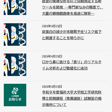
血管の複雑な形をAIで自動測定する新
ツールを開発 ―専門家なみの精度で、
大量の顕微鏡画像を高速に解析―
2026年6月29日
尿蛋白の減少が末期腎不全リスク低下
と関連することを明らかに
2026年6月29日
口から鼻に抜ける「香り」のリアルタ
イム分析および数値化に成功
2026年6月29日
令和９年度福井大学大学院工学研究科
博士前期課程（推薦選抜）試験室の掲
示場所について