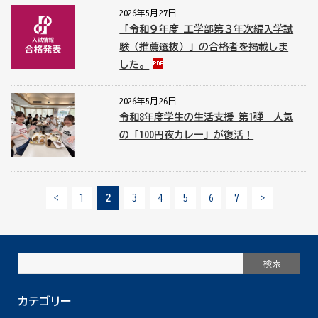
2026年5月27日
「令和９年度 工学部第３年次編入学試
験（推薦選抜）」の合格者を掲載しま
した。
2026年5月26日
令和8年度学生の生活支援 第1弾 人気
の「100円夜カレー」が復活！
<
1
2
3
4
5
6
7
>
カテゴリー