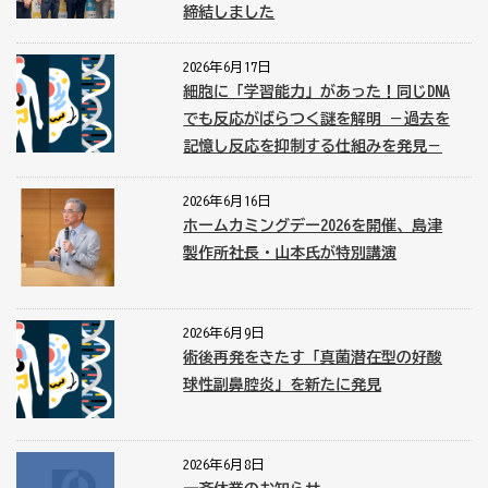
締結しました
2026年6月17日
細胞に「学習能力」があった！同じDNA
でも反応がばらつく謎を解明 －過去を
記憶し反応を抑制する仕組みを発見－
2026年6月16日
ホームカミングデー2026を開催、島津
製作所社長・山本氏が特別講演
2026年6月9日
術後再発をきたす「真菌潜在型の好酸
球性副鼻腔炎」を新たに発見
2026年6月8日