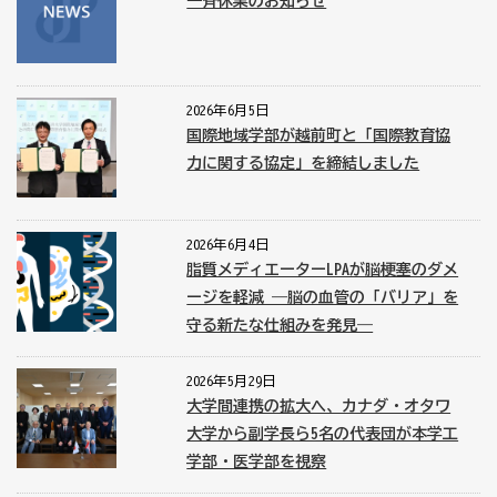
一斉休業のお知らせ
2026年6月5日
国際地域学部が越前町と「国際教育協
力に関する協定」を締結しました
2026年6月4日
脂質メディエーターLPAが脳梗塞のダメ
ージを軽減 ―脳の血管の「バリア」を
守る新たな仕組みを発見―
2026年5月29日
大学間連携の拡大へ、カナダ・オタワ
大学から副学長ら5名の代表団が本学工
学部・医学部を視察