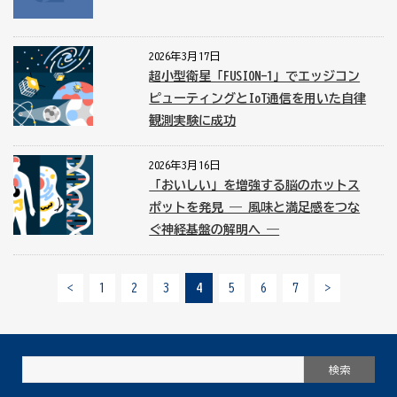
2026年3月17日
超小型衛星「FUSION-1」でエッジコン
ピューティングとIoT通信を用いた自律
観測実験に成功
2026年3月16日
「おいしい」を増強する脳のホットス
ポットを発見 ― 風味と満足感をつな
ぐ神経基盤の解明へ ―
<
1
2
3
4
5
6
7
>