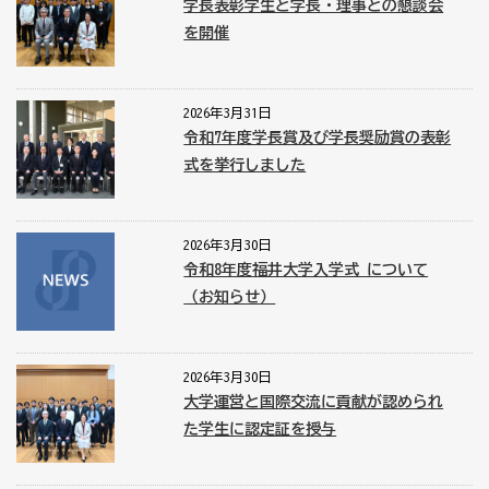
学長表彰学生と学長・理事との懇談会
を開催
2026年3月31日
令和7年度学長賞及び学長奨励賞の表彰
式を挙行しました
2026年3月30日
令和8年度福井大学入学式 について
（お知らせ）
2026年3月30日
大学運営と国際交流に貢献が認められ
た学生に認定証を授与