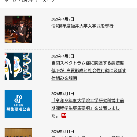
ホーム
> 2026年 アーカイブ
2026年4月7日
令和8年度福井大学入学式を挙行
2026年4月6日
自閉スペクトラム症に関連する銅濃度
低下が 白質形成と社会性行動に及ぼす
仕組みを解明
2026年4月1日
「令和９年度大学院工学研究科博士前
期課程学生募集要項」を公表しまし
た。
2026年4月1日