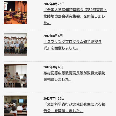
2012年8月22日
「全国大学保健管理協会 第50回東海・
北陸地方部会研究集会」を開催しまし
た。
2012年8月6日
「スプリングプログラム修了証授与
式」を開催しました。
2012年8月6日
布村初等中等教育局長等が教職大学院
を視察しました。
2012年7月26日
「文部科学省行政実務研修生による報
告会」を開催しました。