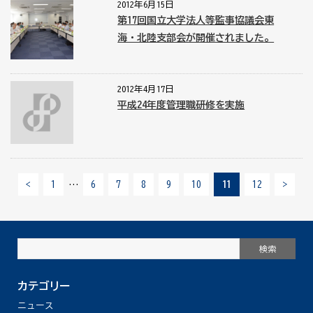
2012年6月15日
第17回国立大学法人等監事協議会東
海・北陸支部会が開催されました。
2012年4月17日
平成24年度管理職研修を実施
<
1
…
6
7
8
9
10
11
12
>
カテゴリー
ニュース