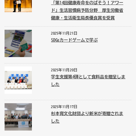
「第14回健康寿命をのばそう！アワー
ド」生活習慣病予防分野 厚生労働省
健康・生活衛生局長優良賞を受賞
2025年11月21日
SDGsカードゲームで学ぶ
2025年11月20日
学生支援第4弾として食料品を贈呈しま
した
2025年11月17日
杉本育文化財団より新米が寄贈されま
した