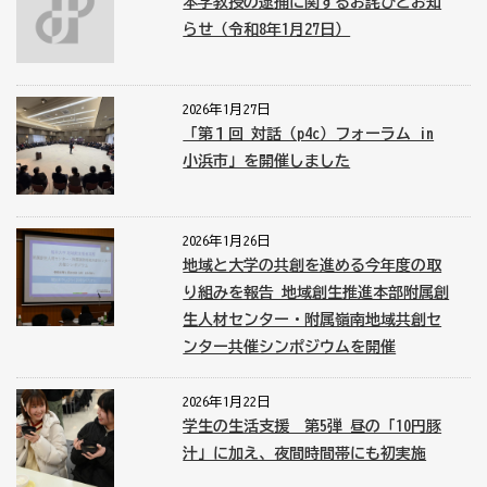
本学教授の逮捕に関するお詫びとお知
らせ（令和8年1月27日）
2026年1月27日
「第１回 対話（p4c）フォーラム in
小浜市」を開催しました
2026年1月26日
地域と大学の共創を進める今年度の取
り組みを報告 地域創生推進本部附属創
生人材センター・附属嶺南地域共創セ
ンター共催シンポジウムを開催
2026年1月22日
学生の生活支援 第5弾 昼の「10円豚
汁」に加え、夜間時間帯にも初実施