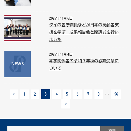
2025年11月6日
タイの省庁職員などが日本の高齢者支
援を学ぶ 成果報告会と閉講式を行い
ました
2025年11月4日
本学関係者の令和７年秋の叙勲受章に
ついて
<
1
2
3
4
5
6
7
8
…
96
>