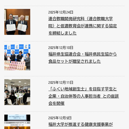
2025年12月24日
連合教職開発研究科（連合教職大学
院）と信濃教育会が連携に関する協定
を締結しました
2025年12月18日
福井県生協連合会・福井県民生協から
食品セットが贈呈されました
2025年12月11日
「ふくい地域創生士」を目指す学生と
企業・自治体等の人事担当者 との座談
会を開催
2025年12月9日
福井大学が推進する健康支援事業が